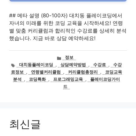
## 메타 설명 (80-100자) 대치동 플레이코딩에서
자녀의 미래를 위한 코딩 교육을 시작하세요! 연령
별 맞춤 커리큘럼과 합리적인 수강료를 상세히 분석
했습니다. 지금 바로 상담 예약하세요!
카
정보
테
태
대치동플레이코딩
,
상담예약방법
,
수강료
,
수강
고
그
료정보
,
연령별커리큘럼
,
커리큘럼총정리
,
코딩교육
리
분석
,
코딩특화
,
프로그래밍교육
,
플레이코딩가이
드
최신글