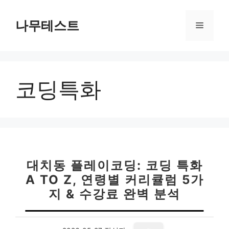
컨
텐
나무테스트
메
츠
로
뉴
건
너
코딩특화
뛰
기
대치동 플레이코딩: 코딩 특화
A TO Z, 연령별 커리큘럼 5가
지 & 수강료 완벽 분석