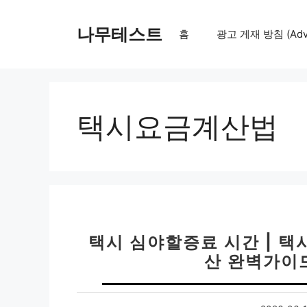
컨
텐
나무테스트
홈
광고 게재 방침 (Adver
츠
로
건
너
뛰
택시요금계산법
기
택시 심야할증료 시간 | 택
산 완벽가이드