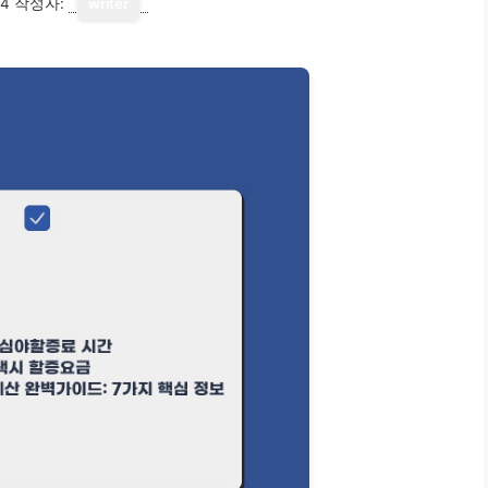
14
작성자:
writer