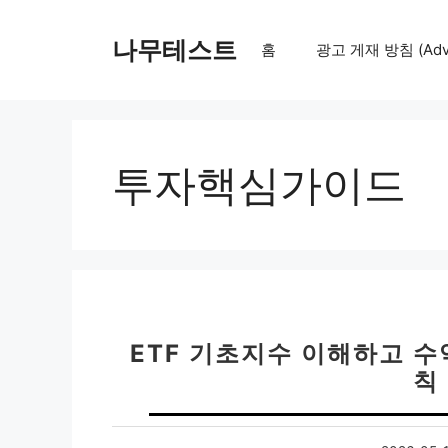
컨
텐
나무테스트
홈
광고 게재 방침 (Adver
츠
로
건
너
뛰
투자핵심가이드
기
ETF 기초지수 이해하고 수
칙