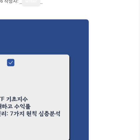
16
작성자:
writer