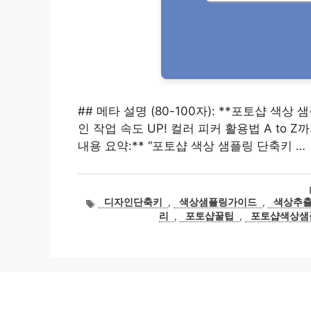
## 메타 설명 (80-100자): **포토샵 색
인 작업 속도 UP! 컬러 피커 활용법 A to Z까
내용 요약:** “포토샵 색상 샘플링 단축키 …
태
디자인단축키
,
색상샘플링가이드
,
색상추
그
리
,
포토샵꿀팁
,
포토샵색상샘