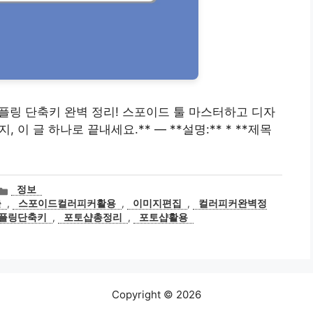
상 샘플링 단축키 완벽 정리! 스포이드 툴 마스터하고 디자
지, 이 글 하나로 끝내세요.** — **설명:** * **제목
카
정보
테
출
,
스포이드컬러피커활용
,
이미지편집
,
컬러피커완벽정
고
플링단축키
,
포토샵총정리
,
포토샵활용
리
Copyright © 2026