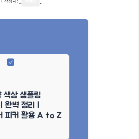
11
작성자:
writer