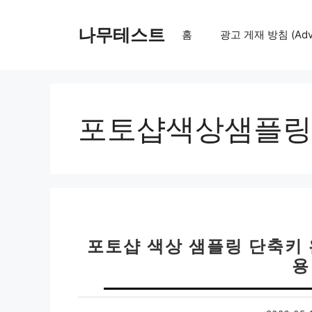
컨
텐
나무테스트
홈
광고 게재 방침 (Adver
츠
로
건
너
뛰
포토샵색상샘플링
기
포토샵 색상 샘플링 단축키 
용