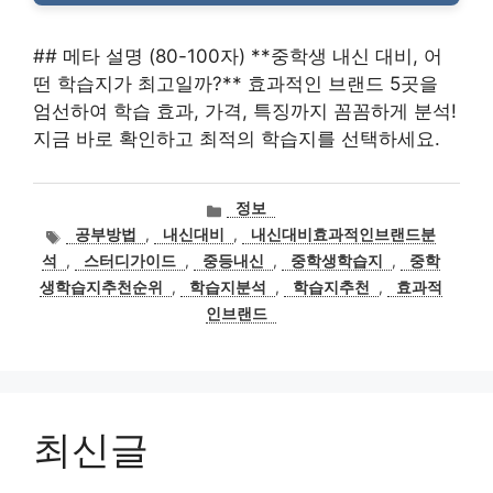
## 메타 설명 (80-100자) **중학생 내신 대비, 어
떤 학습지가 최고일까?** 효과적인 브랜드 5곳을
엄선하여 학습 효과, 가격, 특징까지 꼼꼼하게 분석!
지금 바로 확인하고 최적의 학습지를 선택하세요.
카
정보
테
태
공부방법
,
내신대비
,
내신대비효과적인브랜드분
고
그
석
,
스터디가이드
,
중등내신
,
중학생학습지
,
중학
리
생학습지추천순위
,
학습지분석
,
학습지추천
,
효과적
인브랜드
최신글