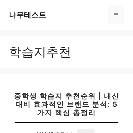
컨
텐
나무테스트
메
츠
로
뉴
건
너
학습지추천
뛰
기
중학생 학습지 추천순위 | 내신
대비 효과적인 브랜드 분석: 5
가지 핵심 총정리