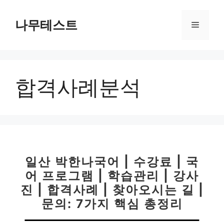
컨
텐
나무테스트
메
츠
로
뉴
건
너
합격사례분석
뛰
기
일산 박한나국어 | 수강료 | 국
어 프로그램 | 학습관리 | 강사
진 | 합격사례 | 찾아오시는 길 |
문의: 7가지 핵심 총정리