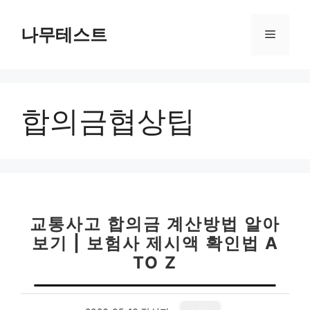
컨
텐
나무테스트
메
츠
로
뉴
건
너
합의금협상팁
뛰
기
교통사고 합의금 계산방법 알아
보기 | 보험사 제시액 확인법 A
TO Z