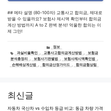
## 메타 설명 (80-100자) 교통사고 합의금, 제대로
받을 수 있을까요? 보험사 제시액 확인부터 합의금
계산 방법까지 A to Z 완벽 분석! 억울한 합의는 이
제 그만!
카
정보
테
태
과실비율확인
,
교통사고합의금계산방법
,
보험금
고
그
분석총정리
,
보험사기판별법
,
보험사제시액확인법
,
리
손해배상계산법
,
합의금산정가이드
,
합의금협상팁
최신글
자동차 국산차 vs 수입차 등급 비교: 동급 차량 가격