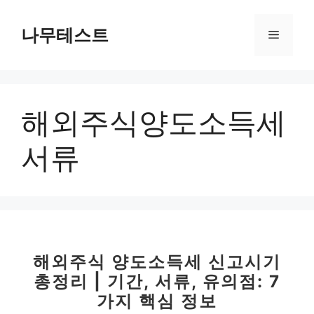
컨
텐
나무테스트
메
츠
로
뉴
건
너
해외주식양도소득세
뛰
기
서류
해외주식 양도소득세 신고시기
총정리 | 기간, 서류, 유의점: 7
가지 핵심 정보