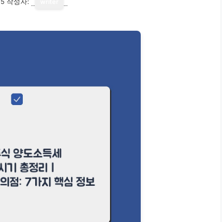
15
작성자:
writer