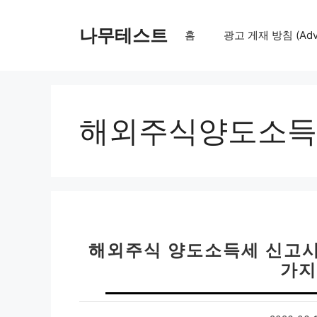
컨
텐
나무테스트
홈
광고 게재 방침 (Adver
츠
로
건
너
뛰
해외주식양도소득
기
해외주식 양도소득세 신고시기 
가지