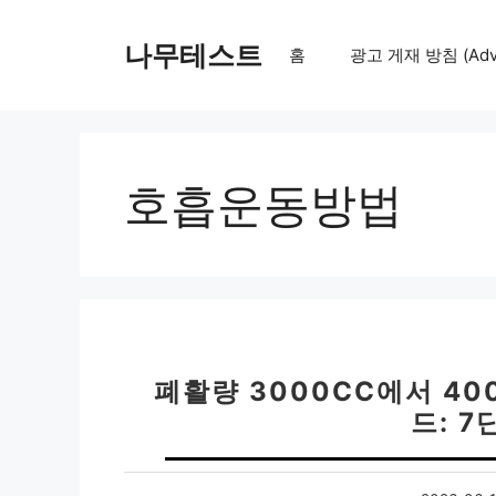
컨
텐
나무테스트
홈
광고 게재 방침 (Adver
츠
로
건
너
뛰
호흡운동방법
기
폐활량 3000CC에서 4
드: 