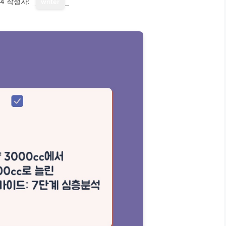
14
작성자:
writer