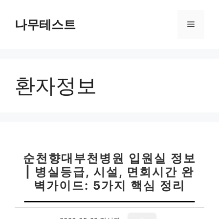
컨
텐
나무테스트
메
츠
로
뉴
건
너
환자정보
뛰
기
순천향대부천병원 입원실 정보
| 병실등급, 시설, 면회시간 완
벽가이드: 5가지 핵심 정리