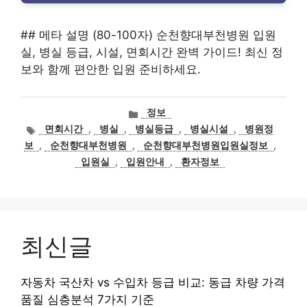
## 메타 설명 (80-100자) 순천향대부천병원 입원
실, 병실 등급, 시설, 면회시간 완벽 가이드! 최신 정
보와 함께 편안한 입원 준비하세요.
카
정보
테
태
면회시간
,
병실
,
병실등급
,
병실시설
,
병원정
고
그
보
,
순천향대부천병원
,
순천향대부천병원입원실정보
,
리
입원실
,
입원안내
,
환자정보
최신글
자동차 국산차 vs 수입차 등급 비교: 동급 차량 가격
품질 심층분석 7가지 기준