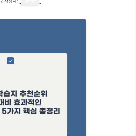
12
작성자:
writer