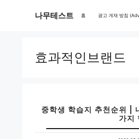
컨
텐
나무테스트
홈
광고 게재 방침 (Adver
츠
로
건
너
뛰
효과적인브랜드
기
중학생 학습지 추천순위 | 
가지