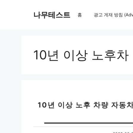
컨
텐
나무테스트
홈
광고 게재 방침 (Adver
츠
로
건
너
뛰
10년 이상 노후차
기
10년 이상 노후 차량 자동