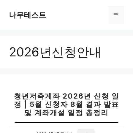
컨
텐
나무테스트
메
츠
로
뉴
건
너
2026년신청안내
뛰
기
청년저축계좌 2026년 신청 일
정 | 5월 신청자 8월 결과 발표
및 계좌개설 일정 총정리