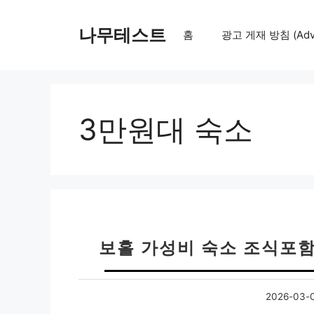
컨
텐
나무테스트
홈
광고 게재 방침 (Adver
츠
로
건
너
뛰
3만원대 숙소
기
보홀 가성비 숙소 조식포함 
2026-03-