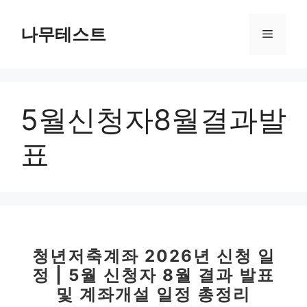
컨
텐
나무테스트
메
츠
로
뉴
건
너
5월신청자8월결과발
뛰
기
표
청년저축계좌 2026년 신청 일
정 | 5월 신청자 8월 결과 발표
및 계좌개설 일정 총정리