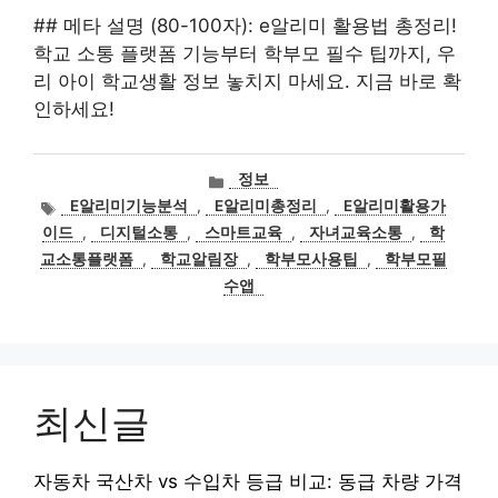
## 메타 설명 (80-100자): e알리미 활용법 총정리!
학교 소통 플랫폼 기능부터 학부모 필수 팁까지, 우
리 아이 학교생활 정보 놓치지 마세요. 지금 바로 확
인하세요!
카
정보
테
태
E알리미기능분석
,
E알리미총정리
,
E알리미활용가
고
그
이드
,
디지털소통
,
스마트교육
,
자녀교육소통
,
학
리
교소통플랫폼
,
학교알림장
,
학부모사용팁
,
학부모필
수앱
최신글
자동차 국산차 vs 수입차 등급 비교: 동급 차량 가격