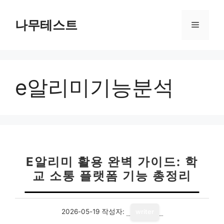
컨
텐
나무테스트
메
츠
로
뉴
건
너
e알리미기능분석
뛰
기
E알리미 활용 완벽 가이드: 학
교 소통 플랫폼 기능 총정리
2026-05-19
작성자:
writer