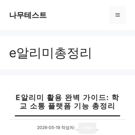
컨
텐
나무테스트
메
츠
로
뉴
건
너
e알리미총정리
뛰
기
E알리미 활용 완벽 가이드: 학
교 소통 플랫폼 기능 총정리
2026-05-19
작성자:
writer