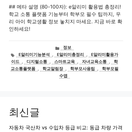
## 메타 설명 (80-100자): e알리미 활용법 총정리!
학교 소통 플랫폼 기능부터 학부모 필수 팁까지, 우
리 아이 학교생활 정보 놓치지 마세요. 지금 바로 확
인하세요!
카
정보
테
태
E알리미기능분석
,
E알리미총정리
,
E알리미활용가
고
그
이드
,
디지털소통
,
스마트교육
,
자녀교육소통
,
학
리
교소통플랫폼
,
학교알림장
,
학부모사용팁
,
학부모필
수앱
최신글
자동차 국산차 vs 수입차 등급 비교: 동급 차량 가격