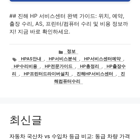
## 진해 HP 서비스센터 완벽 가이드: 위치, 예약,
출장 수리, AS, 프린터/컴퓨터 수리 및 비용 정보까
지! 지금 바로 확인하세요.
카
정보
테
태
HPAS안내
,
HP서비스분석
,
HP서비스센터예약
,
고
그
HP수리비용
,
HP전문가이드
,
HP총정리
,
HP출장수
리
리
,
HP프린터드라이버설치
,
진해HP서비스센터
,
진
해컴퓨터수리
최신글
자동차 국산차 vs 수입차 등급 비교: 동급 차량 가격