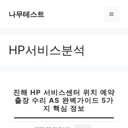
컨
텐
나무테스트
메
츠
로
뉴
건
너
HP서비스분석
뛰
기
진해 HP 서비스센터 위치 예약
출장 수리 AS 완벽가이드 5가
지 핵심 정보