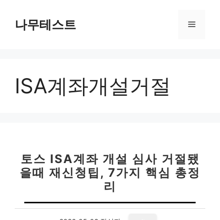
컨
텐
나무테스트
메
츠
로
뉴
건
너
ISA계좌개설거절
뛰
기
토스 ISA계좌 개설 심사 거절됐
을때 재신청팁, 7가지 핵심 총정
리