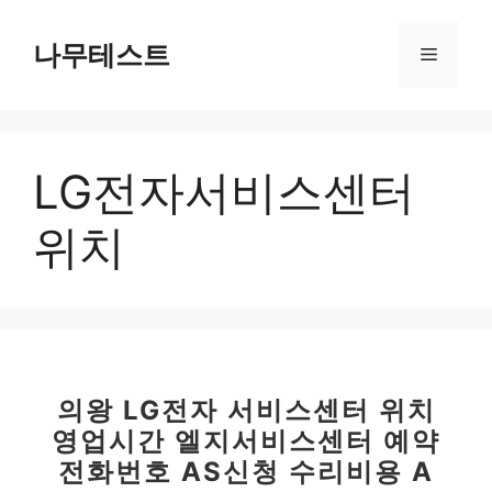
컨
텐
나무테스트
메
츠
로
뉴
건
너
LG전자서비스센터
뛰
기
위치
의왕 LG전자 서비스센터 위치
영업시간 엘지서비스센터 예약
전화번호 AS신청 수리비용 A